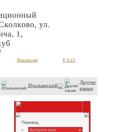
ационный
Сколково, ул.
ча, 1,
куб
а
Вакансии
F.A.Q.
Другие
Итальянский
языки
Перевод
c