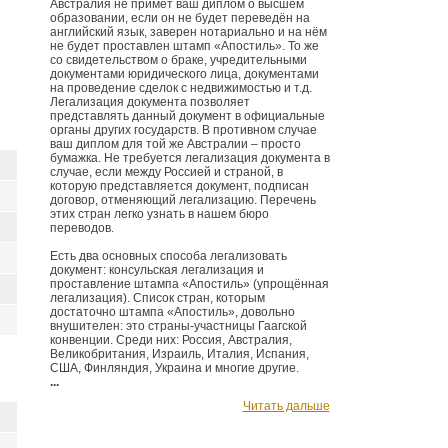
Австралия не примет ваш диплом о высшем
образовании, если он не будет переведён на
английский язык, заверен нотариально и на нём
не будет проставлен штамп «Апостиль». То же
со свидетельством о браке, учредительными
документами юридического лица, документами
на проведение сделок с недвижимостью и т.д.
Легализация документа позволяет
представлять данный документ в официальные
органы других государств. В противном случае
ваш диплом для той же Австралии – просто
бумажка. Не требуется легализация документа в
случае, если между Россией и страной, в
которую представляется документ, подписан
договор, отменяющий легализацию. Перечень
этих стран легко узнать в нашем бюро
переводов.
Есть два основных способа легализовать
документ: консульская легализация и
проставление штампа «Апостиль» (упрощённая
легализация). Список стран, которым
достаточно штампа «Апостиль», довольно
внушителен: это страны-участницы Гаагской
конвенции. Среди них: Россия, Австралия,
Великобритания, Израиль, Италия, Испания,
США, Финляндия, Украина и многие другие.
...
Читать дальше