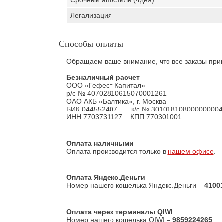
Срочный апостиль (4дня)
Легализация
Способы оплаты
Обращаем ваше внимание, что все заказы прин
Безналичный расчет
ООО «Гефест Капитал»
р/с № 40702810615070001261
ОАО АКБ «Балтика», г. Москва
БИК 044552407 к/с № 301018108000000004
ИНН 7703731127 КПП 770301001
Оплата наличными
Оплата производится только в
нашем офисе
.
Оплата Яндекс.Деньги
Номер нашего кошелька Яндекс.Деньги –
4100
Оплата через терминалы QIWI
Номер нашего кошелька QIWI –
9859224265
.